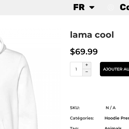
FR
C
lama cool
$
69.99
AJOUTER AU
SKU:
N / A
Catégories:
Hoodie Pr
Tag:
Animals