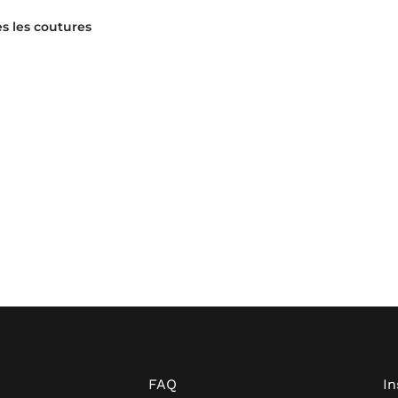
s les coutures
FAQ
I