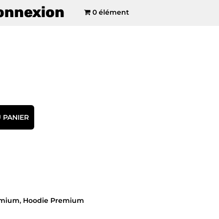
onnexion
0 élément
 PANIER
emium
,
Hoodie Premium