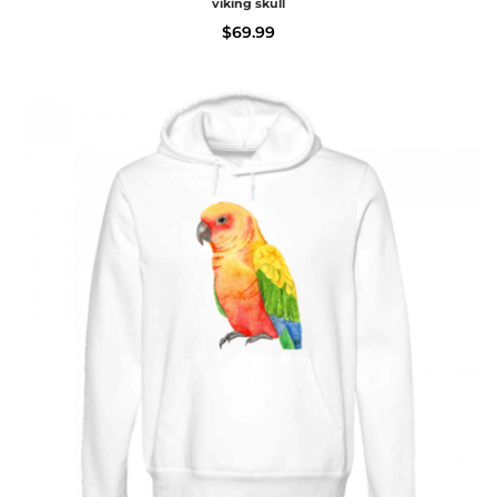
viking skull
$
69.99