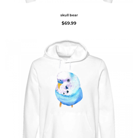
skull bear
$
69.99