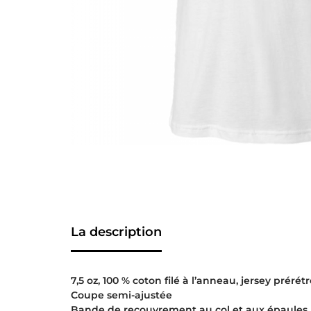
La description
7,5 oz, 100 % coton filé à l’anneau, jersey prérétr
Coupe semi-ajustée
Bande de recouvrement au col et aux épaules