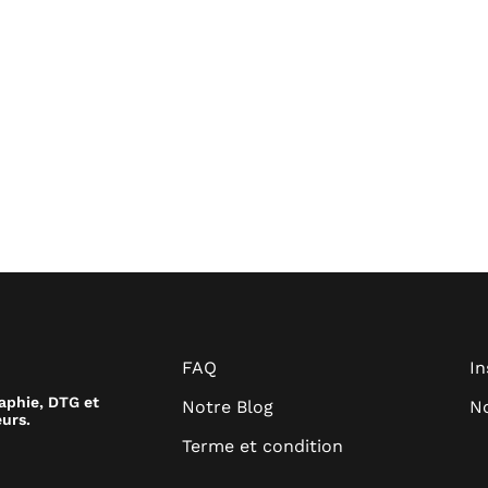
FAQ
I
raphie, DTG et
Notre Blog
No
urs.
Terme et condition