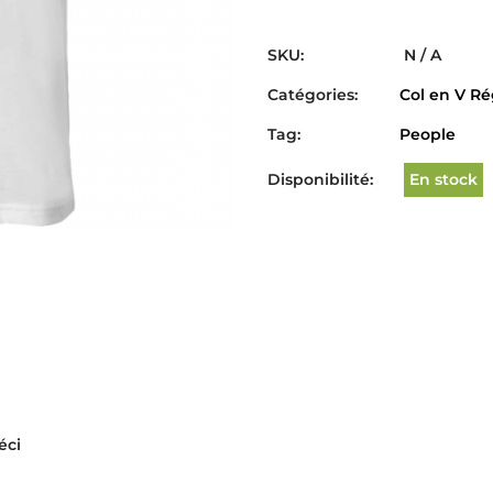
SKU:
N / A
Catégories:
Col en V Ré
Tag:
People
Disponibilité:
En stock
éci