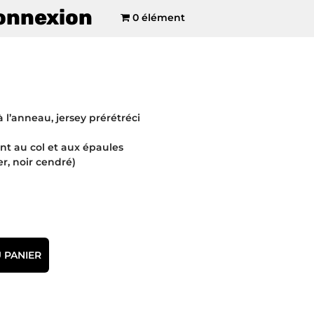
onnexion
0 élément
à l’anneau, jersey prérétréci
 au col et aux épaules
r, noir cendré)
 PANIER