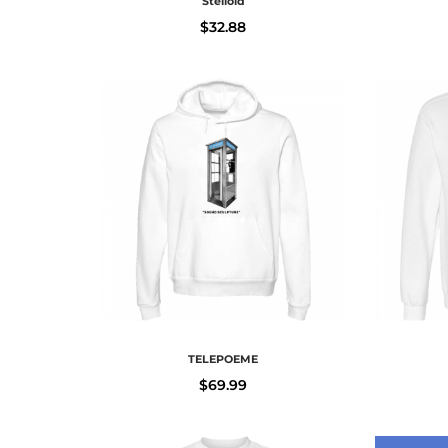
Stelloid
$
32.88
TELEPOEME
$
69.99