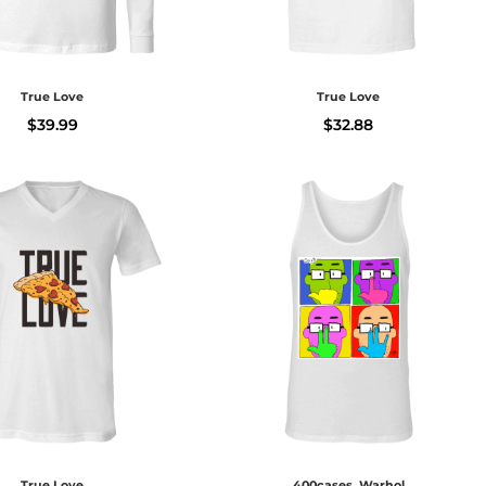
True Love
True Love
$
39.99
$
32.88
True Love
400cases_Warhol