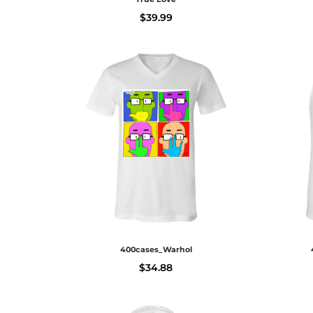
$
39.99
400cases_Warhol
$
34.88