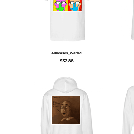
400cases_Warhol
$
32.88