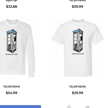
egoTrip!
TELEPOEME
$
32.88
$
39.99
TELEPOEME
TELEPOEME
$
54.99
$
29.99