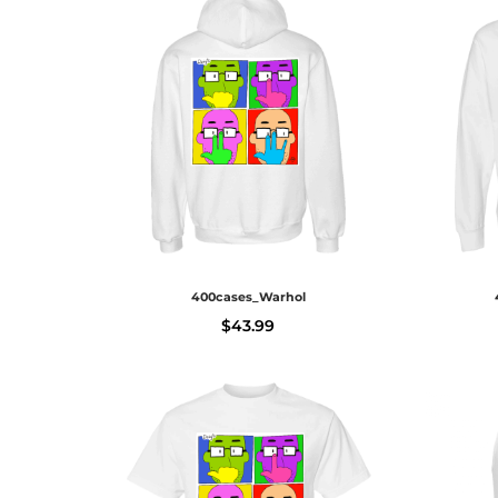
400cases_Warhol
$
43.99