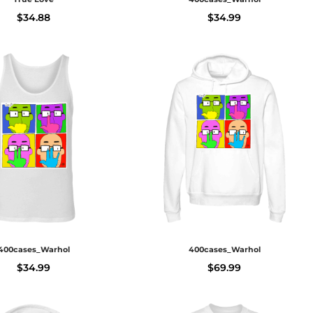
$
34.88
$
34.99
400cases_Warhol
400cases_Warhol
$
34.99
$
69.99