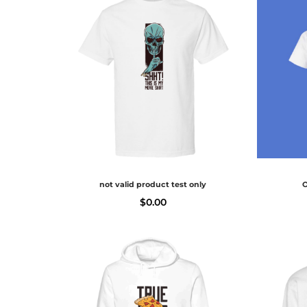
not valid product test only
O
$
0.00