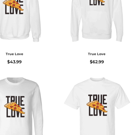
True Love
True Love
$
43.99
$
62.99