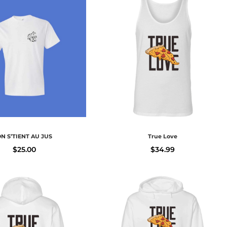
N S’TIENT AU JUS
True Love
$
25.00
$
34.99