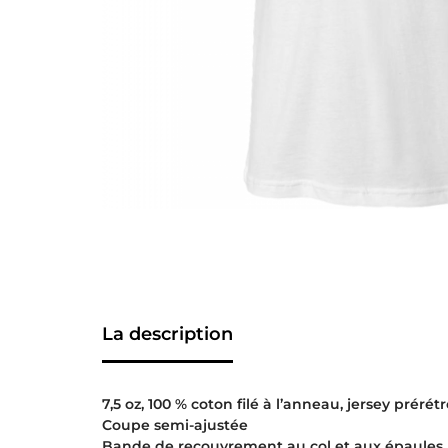
La description
7,5 oz, 100 % coton filé à l’anneau, jersey prérétr
Coupe semi-ajustée
Bande de recouvrement au col et aux épaules