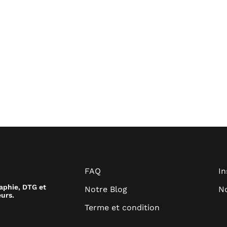
FAQ
I
raphie, DTG et
Notre Blog
No
urs.
Terme et condition