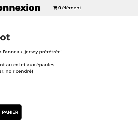
onnexion
0 élément
ot
à l’anneau, jersey prérétréci
 au col et aux épaules
r, noir cendré)
 PANIER