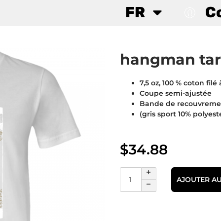
FR
C
hangman tar
7,5 oz, 100 % coton filé 
Coupe semi-ajustée
Bande de recouvrement
(gris sport 10% polyeste
$
34.88
AJOUTER AU