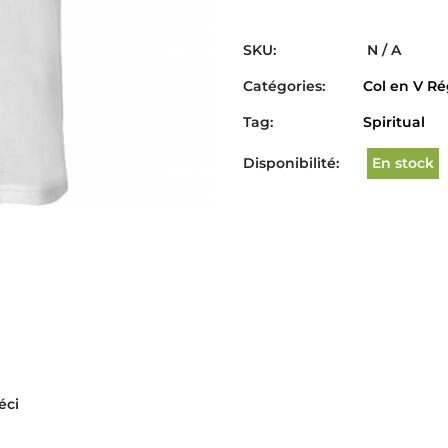
SKU:
N / A
Catégories:
Col en V Ré
Tag:
Spiritual
Disponibilité:
En stock
éci