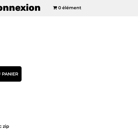
onnexion
0 élément
 PANIER
 zip