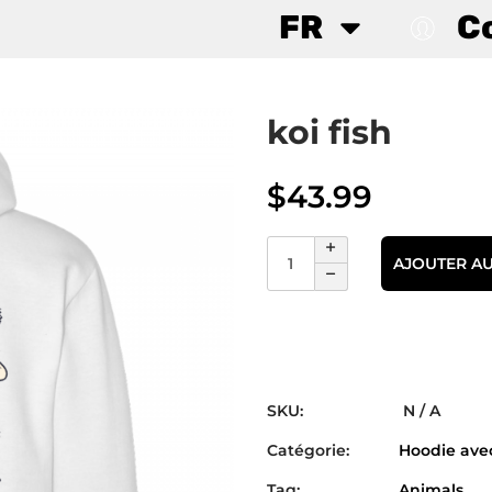
FR
C
koi fish
$
43.99
AJOUTER AU
SKU:
N / A
Catégorie:
Hoodie avec
Tag:
Animals