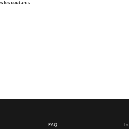
s les coutures
FAQ
I