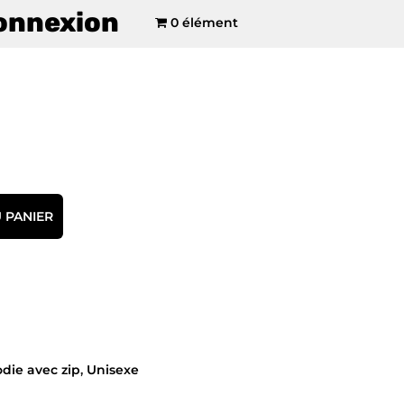
onnexion
0 élément
 PANIER
die avec zip
,
Unisexe