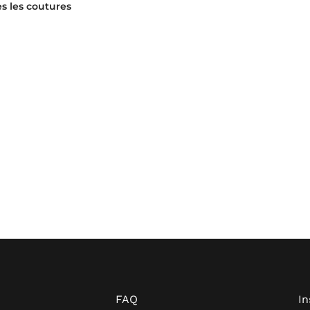
s les coutures
FAQ
I