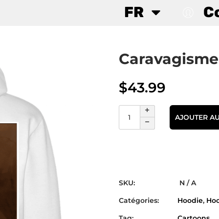
FR
C
Caravagisme
$
43.99
AJOUTER AU
SKU:
N / A
Catégories:
Hoodie
,
Hoo
Tag:
Cartoons