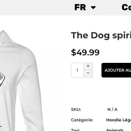
FR
C
The Dog spir
$
49.99
AJOUTER AU
SKU:
N / A
Catégorie:
Hoodie Lég
Tag:
Animals