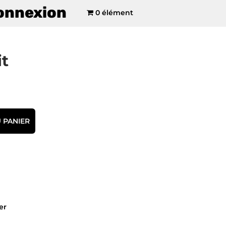
onnexion
0 élément
it
 PANIER
er