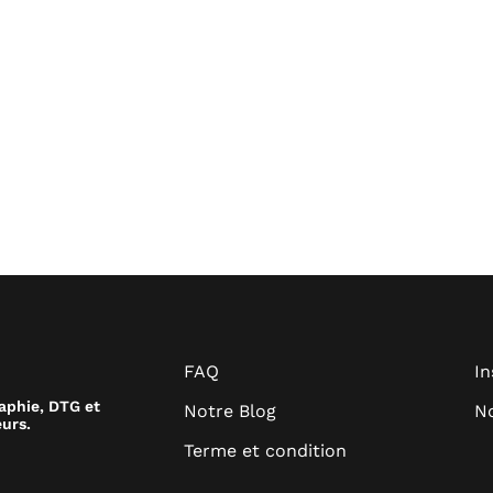
FAQ
I
raphie, DTG et
Notre Blog
No
urs.
Terme et condition