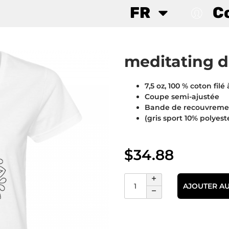
FR
C
meditating 
7,5 oz, 100 % coton filé 
Coupe semi-ajustée
Bande de recouvrement
(gris sport 10% polyeste
$
34.88
AJOUTER AU