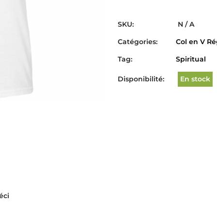
SKU:
N / A
Catégories:
Col en V Ré
Tag:
Spiritual
Disponibilité:
En stock
éci