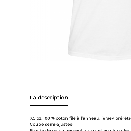
La description
7,5 oz, 100 % coton filé à l’anneau, jersey prérétr
Coupe semi-ajustée
Bande de recouvrement au col et aux épaules