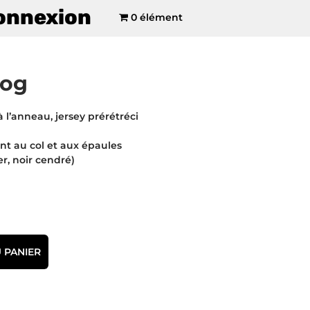
onnexion
0 élément
dog
à l’anneau, jersey prérétréci
 au col et aux épaules
r, noir cendré)
 PANIER