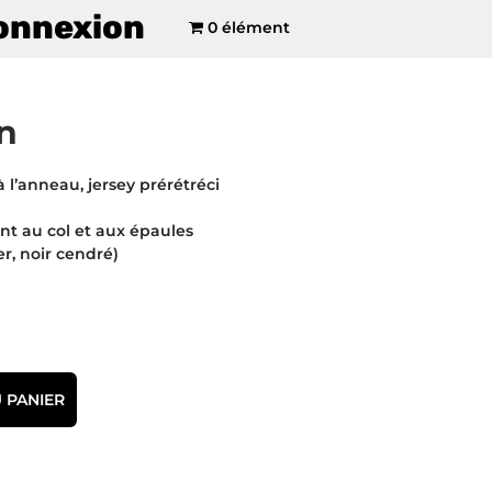
onnexion
0 élément
n
à l’anneau, jersey prérétréci
 au col et aux épaules
r, noir cendré)
 PANIER