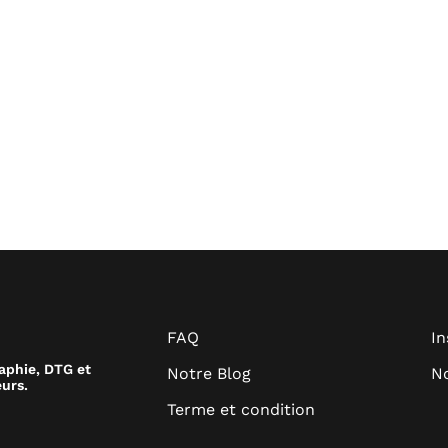
FAQ
I
raphie, DTG et
Notre Blog
No
urs.
Terme et condition