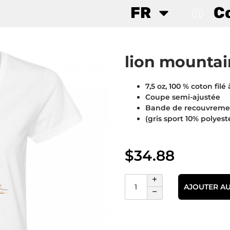
FR
C
lion mountai
7,5 oz, 100 % coton filé 
Coupe semi-ajustée
Bande de recouvrement
(gris sport 10% polyeste
$
34.88
AJOUTER AU