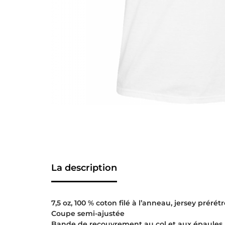
La description
7,5 oz, 100 % coton filé à l’anneau, jersey prérétr
Coupe semi-ajustée
Bande de recouvrement au col et aux épaules