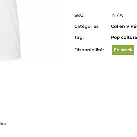
SKU:
N / A
Catégories:
Col en V Ré
Tag:
Pop cultur
Disponibilité:
En stock
éci