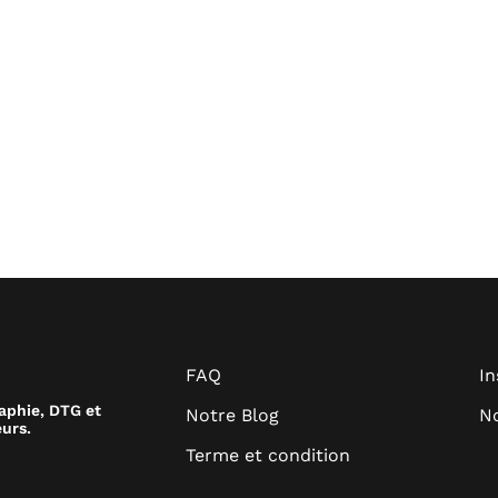
FAQ
I
raphie, DTG et
Notre Blog
No
urs.
Terme et condition