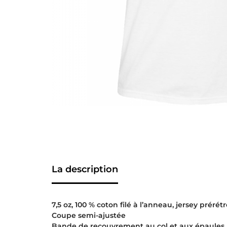
La description
7,5 oz, 100 % coton filé à l’anneau, jersey prérétr
Coupe semi-ajustée
Bande de recouvrement au col et aux épaules