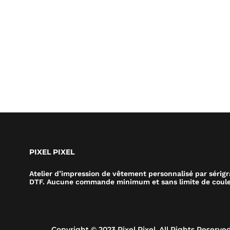
PIXEL PIXEL
Atelier d’impression de vêtement personnalisé par sérig
DTF. Aucune commande minimum et sans limite de coule
Copyright © 2023 Pixel Pixel. All Rights Reserved