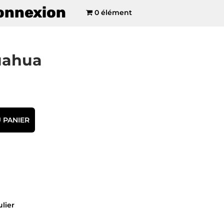
onnexion
0 élément
uahua
 PANIER
ulier