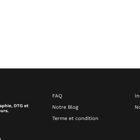
FAQ
I
raphie, DTG et
Notre Blog
No
urs.
Terme et condition
.