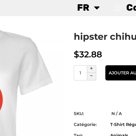
FR
C
hipster chih
$
32.88
AJOUTER AU
SKU:
N / A
Catégorie:
T-Shirt Rég
Tag:
Animals