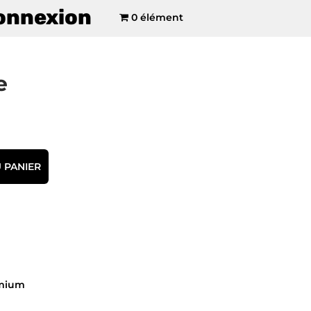
onnexion
0 élément
e
 PANIER
emium