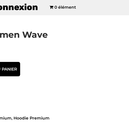
onnexion
0 élément
amen Wave
 PANIER
emium
,
Hoodie Premium