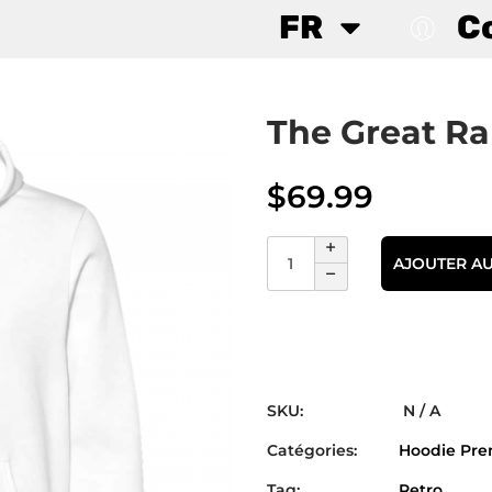
FR
C
The Great R
$
69.99
AJOUTER AU
SKU:
N / A
Catégories:
Hoodie Pr
Tag:
Retro