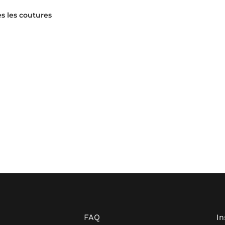
s les coutures
FAQ
I