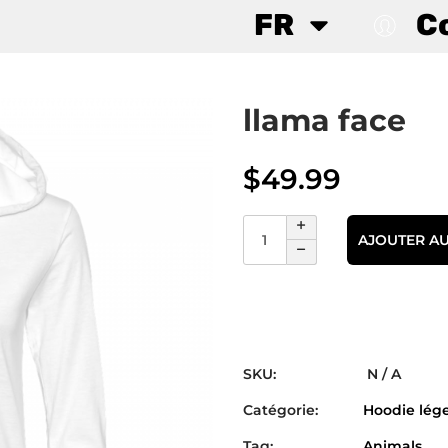
FR
C
llama face
$
49.99
AJOUTER AU
SKU:
N / A
Catégorie:
Hoodie lég
Tag:
Animals