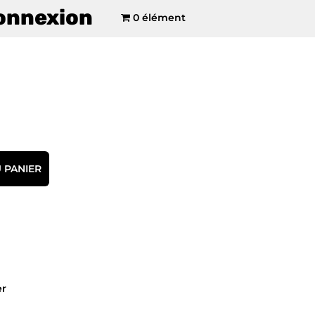
onnexion
0 élément
 PANIER
er