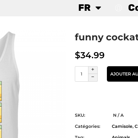
FR
C
funny cocka
$
34.99
AJOUTER AU
SKU:
N / A
Catégories:
Camisole
,
C
Tag:
Animals