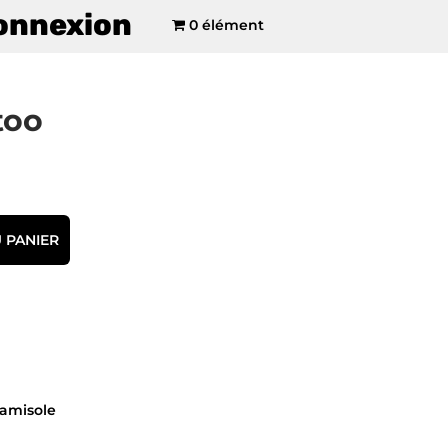
onnexion
0 élément
too
 PANIER
amisole