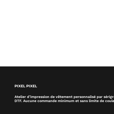
PIXEL PIXEL
Atelier d’impression de vêtement personnalisé par sérig
DTF. Aucune commande minimum et sans limite de coule