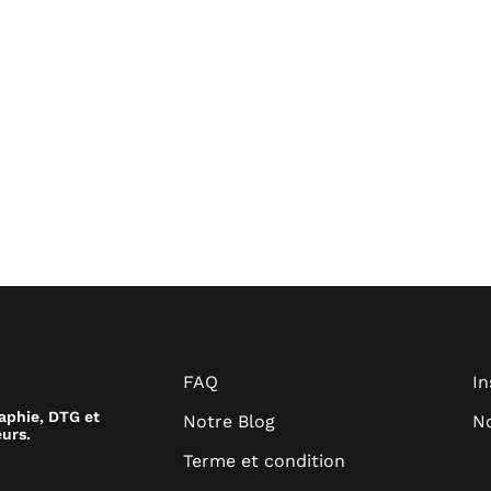
FAQ
I
raphie, DTG et
Notre Blog
No
urs.
Terme et condition