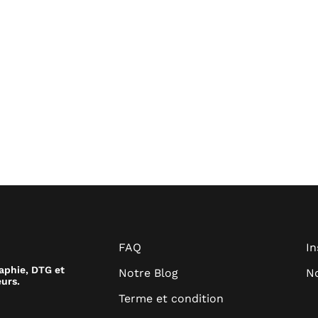
FAQ
I
raphie, DTG et
Notre Blog
No
urs.
Terme et condition