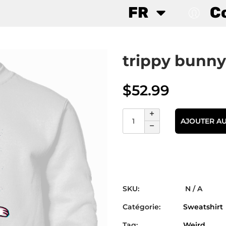
FR
C
trippy bunny
$
52.99
AJOUTER AU
SKU:
N / A
Catégorie:
Sweatshirt
Tag:
Weird