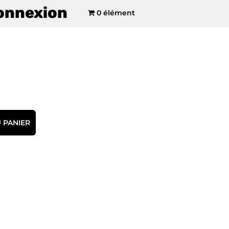
onnexion
0 élément
 PANIER