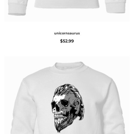
unicornsaurus
$
52.99