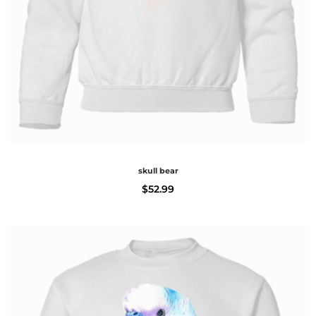
skull bear
$
52.99