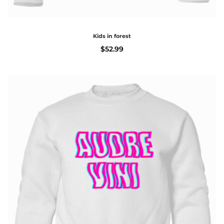
Kids in forest
$
52.99