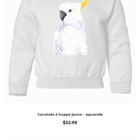
Cacatoès à huppe jaune – aquarelle
$
52.99