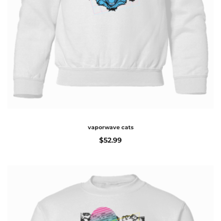
vaporwave cats
$
52.99