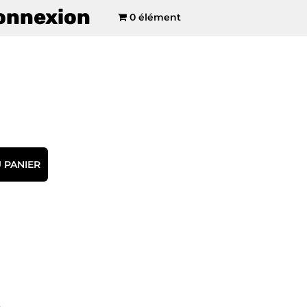
onnexion
0 élément
 PANIER
e