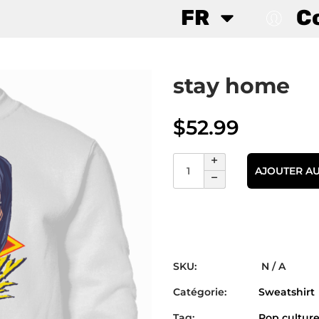
FR
C
stay home
$
52.99
AJOUTER AU
SKU:
N / A
Catégorie:
Sweatshirt
Tag:
Pop cultur