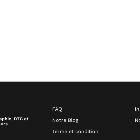
FAQ
I
raphie, DTG et
Notre Blog
No
urs.
Terme et condition