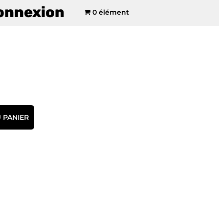
onnexion
0 élément
 PANIER