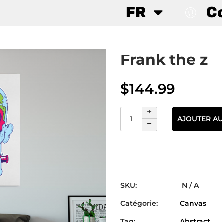
FR
C
Frank the z
$
144.99
AJOUTER AU
SKU:
N / A
Catégorie:
Canvas
Tag:
Abstract