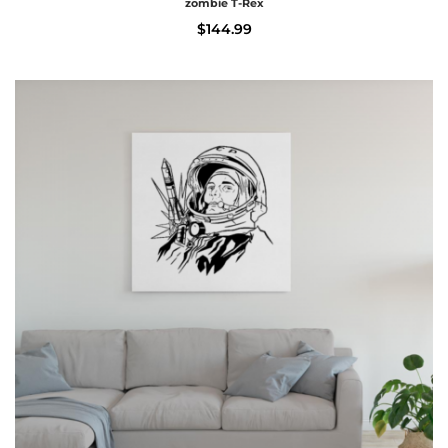
zombie T-Rex
$
144.99