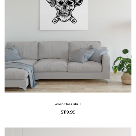
wrenches skull
$
119.99