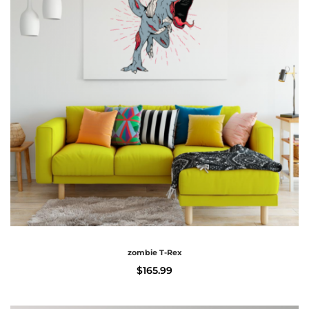
zombie T-Rex
$
165.99