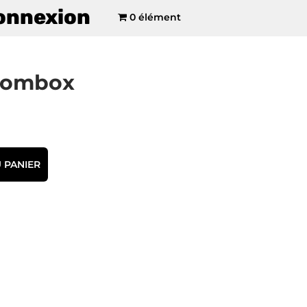
onnexion
0 élément
oombox
 PANIER