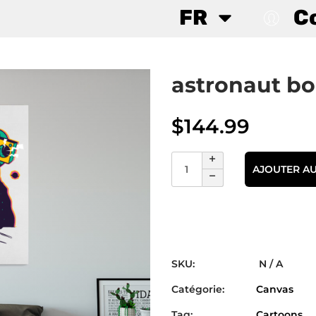
FR
C
astronaut b
$
144.99
AJOUTER AU
SKU:
N / A
Catégorie:
Canvas
Tag:
Cartoons