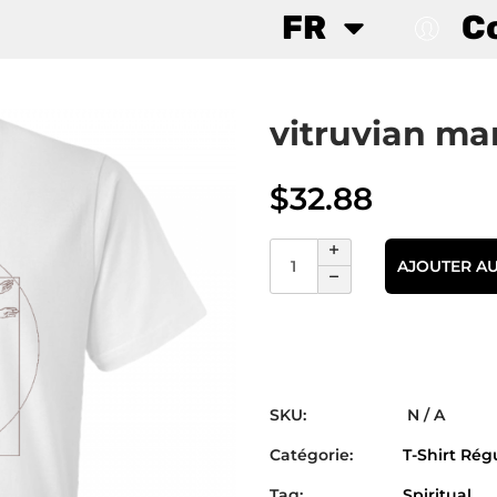
FR
C
vitruvian ma
$
32.88
AJOUTER AU
SKU:
N / A
Catégorie:
T-Shirt Rég
Tag:
Spiritual