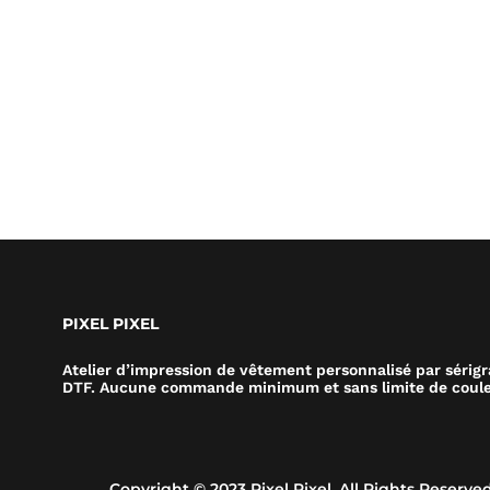
PIXEL PIXEL
Atelier d’impression de vêtement personnalisé par sérig
DTF. Aucune commande minimum et sans limite de coule
Copyright © 2023 Pixel Pixel. All Rights Reserved