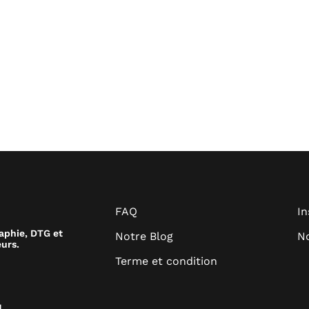
FAQ
I
raphie, DTG et
Notre Blog
No
urs.
Terme et condition
.