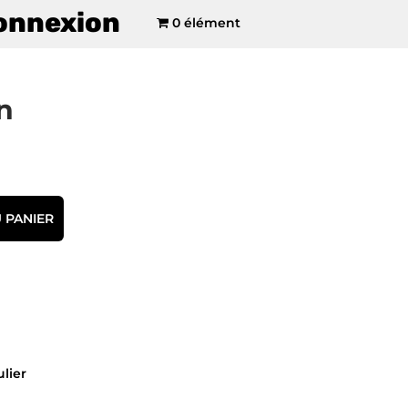
onnexion
0 élément
n
 PANIER
ulier