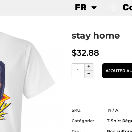
FR
C
stay home
$
32.88
AJOUTER AU
SKU:
N / A
Catégorie:
T-Shirt Rég
Tag:
Pop cultur