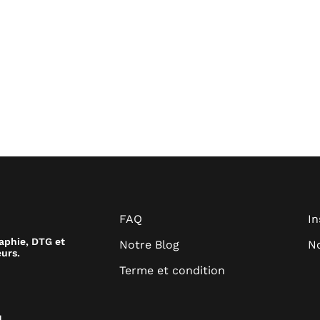
FAQ
I
raphie, DTG et
Notre Blog
No
urs.
Terme et condition
.