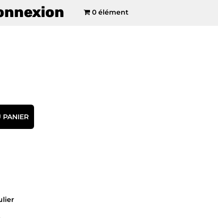
onnexion
0 élément
 PANIER
ulier
e