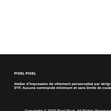
PIXEL PIXEL
Atelier d’impression de vêtement personnalisé par sérig
DTF. Aucune commande minimum et sans limite de coule
Copyright © 2023 Pixel Pixel. All Rights Reserved