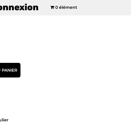
onnexion
0 élément
 PANIER
ulier