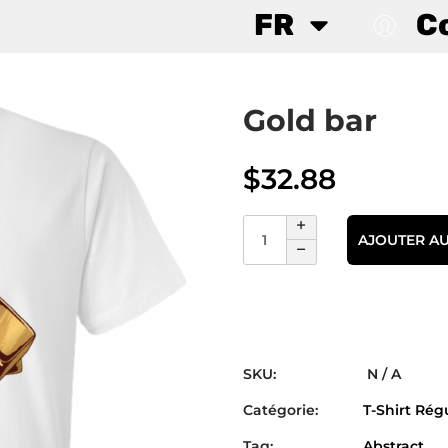
FR
C
Gold bar
$
32.88
AJOUTER AU
SKU:
N / A
Catégorie:
T-Shirt Rég
Tag:
Abstract