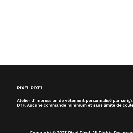
PIXEL PIXEL
Atelier d’impression de vêtement personnalisé par sérig
DTF. Aucune commande minimum et sans limite de coule
Copyright © 2023 Pixel Pixel. All Rights Reserved