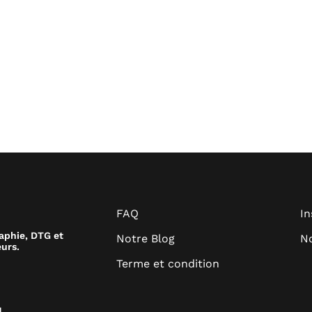
FAQ
I
raphie, DTG et
Notre Blog
No
urs.
Terme et condition
.