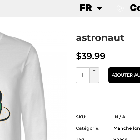
FR
C
astronaut
$
39.99
AJOUTER AU
SKU:
N / A
Catégorie:
Manche lo
Tag:
Space