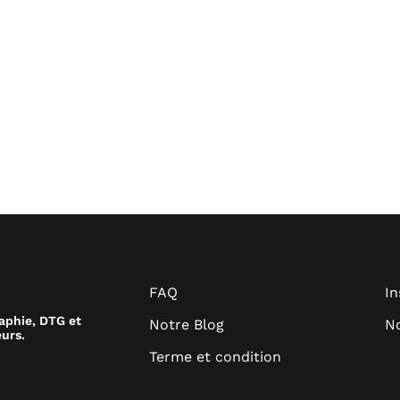
FAQ
I
raphie, DTG et
Notre Blog
No
urs.
Terme et condition