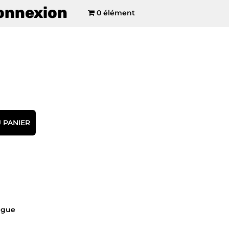
onnexion
0 élément
 PANIER
ngue