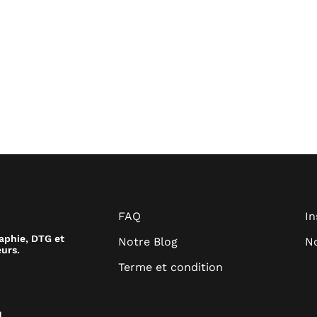
FAQ
I
raphie, DTG et
Notre Blog
No
urs.
Terme et condition
.