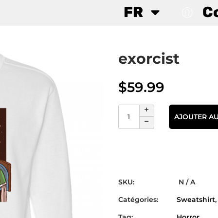
FR
C
exorcist
$
59.99
AJOUTER AU
SKU:
N / A
Catégories:
Sweatshirt
Tag:
Horror