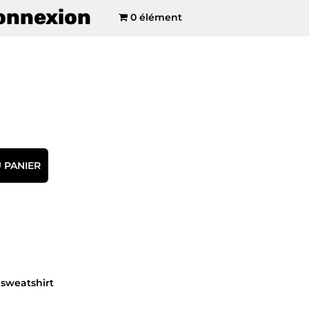
onnexion
0 élément
 PANIER
,
sweatshirt