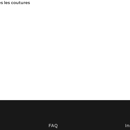
s les coutures
FAQ
I