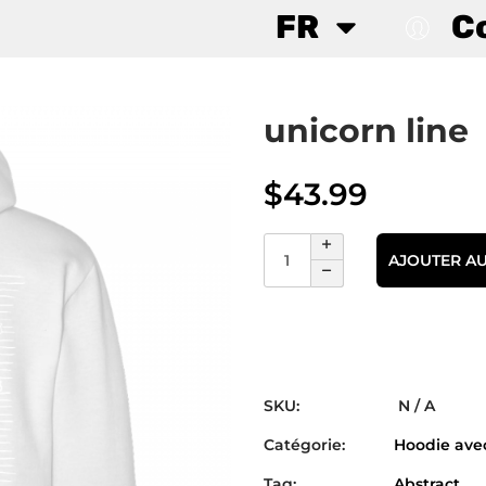
FR
C
unicorn line
$
43.99
AJOUTER AU
SKU:
N / A
Catégorie:
Hoodie avec
Tag:
Abstract