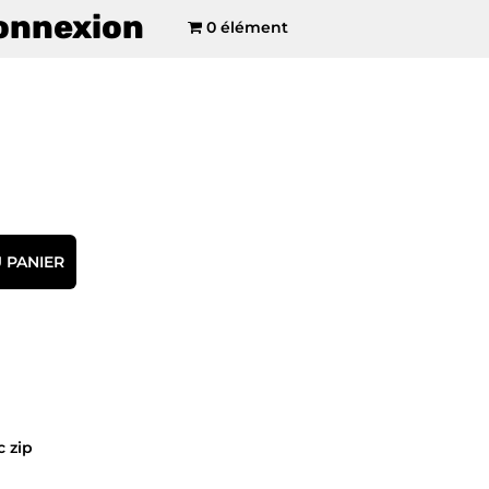
onnexion
0 élément
 PANIER
 zip