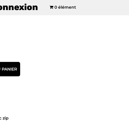
onnexion
0 élément
 PANIER
 zip