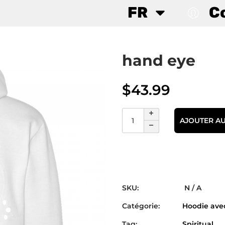
FR
C
hand eye
$
43.99
AJOUTER AU
SKU:
N / A
Catégorie:
Hoodie avec
Tag:
Spiritual