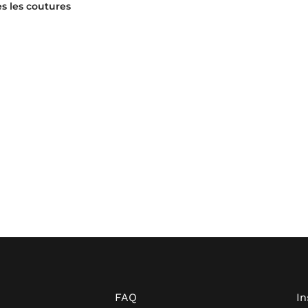
s les coutures
FAQ
I