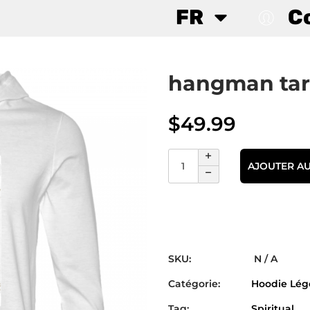
FR
C
hangman tar
$
49.99
AJOUTER AU
SKU:
N / A
Catégorie:
Hoodie Lég
Tag:
Spiritual