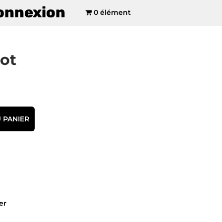
onnexion
0 élément
ot
 PANIER
er