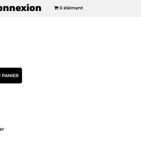
onnexion
0 élément
 PANIER
er
e