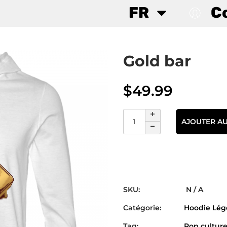
FR
C
Gold bar
$
49.99
AJOUTER AU
SKU:
N / A
Catégorie:
Hoodie Lég
Tag:
Pop cultur