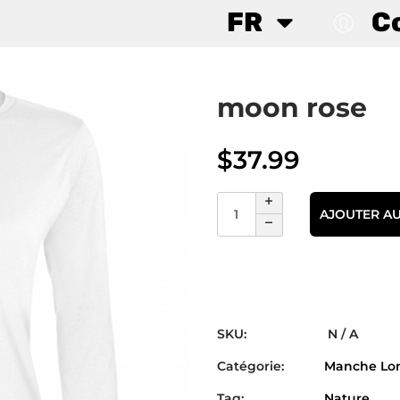
FR
C
moon rose
$
37.99
AJOUTER AU
SKU:
N / A
Catégorie:
Manche Lo
Tag:
Nature