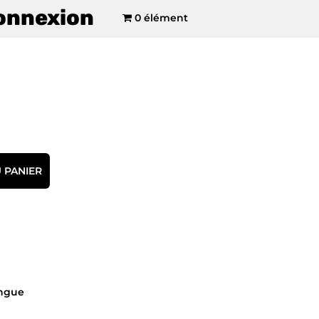
onnexion
0 élément
 PANIER
ngue