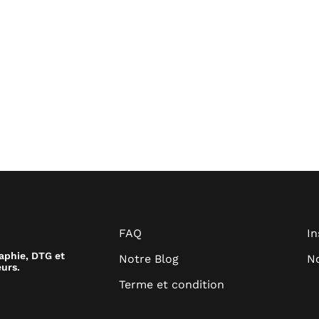
FAQ
I
raphie, DTG et
Notre Blog
No
urs.
Terme et condition