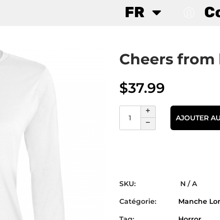
FR
C
Cheers from 
$
37.99
AJOUTER AU
SKU:
N / A
Catégorie:
Manche Lo
Tag:
Horror