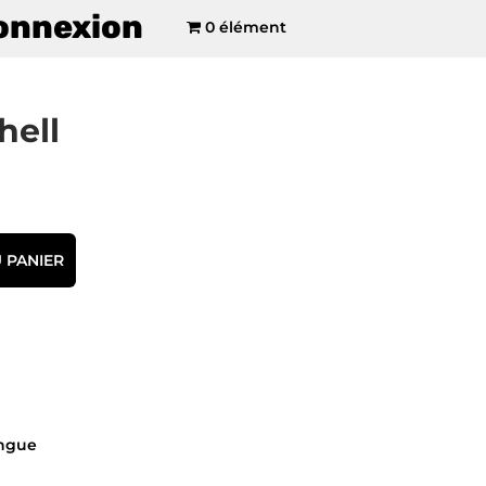
onnexion
0 élément
hell
 PANIER
ngue