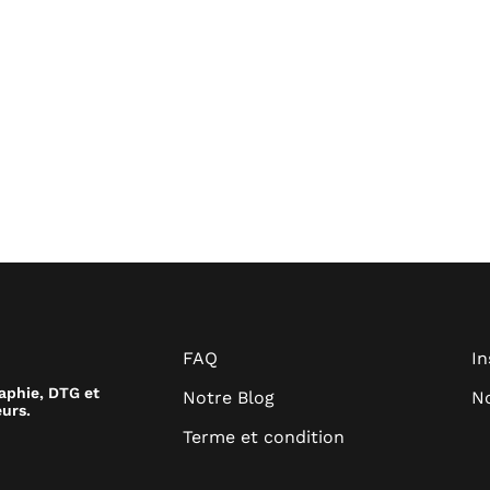
FAQ
I
raphie, DTG et
Notre Blog
No
urs.
Terme et condition