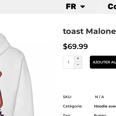
FR
C
toast Malone
$
69.99
AJOUTER AU
SKU:
N / A
Catégorie:
Hoodie avec
Tag:
Funny