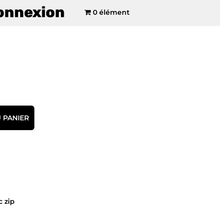
onnexion
0 élément
 PANIER
 zip