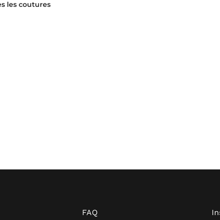
s les coutures
FAQ
I