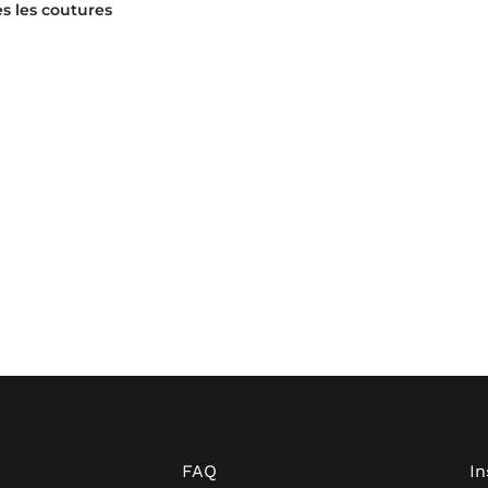
s les coutures
FAQ
I