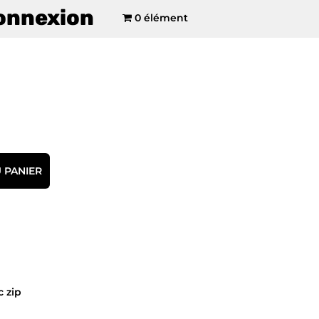
onnexion
0 élément
 PANIER
 zip