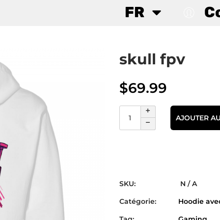
FR
C
skull fpv
$
69.99
AJOUTER AU
SKU:
N / A
Catégorie:
Hoodie avec
Tag:
Gaming