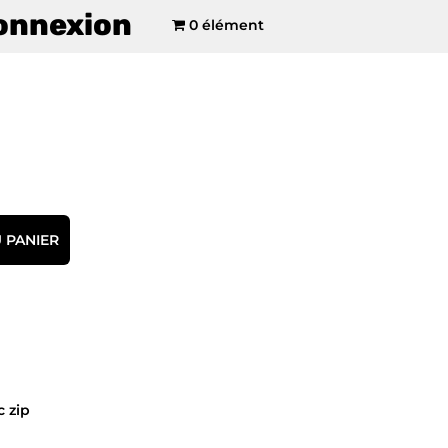
onnexion
0 élément
 PANIER
 zip