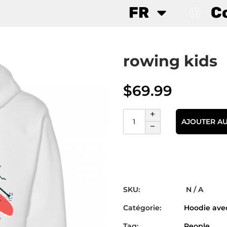
FR
C
rowing kids
$
69.99
AJOUTER AU
SKU:
N / A
Catégorie:
Hoodie avec
Tag:
People