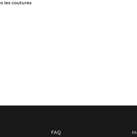
s les coutures
FAQ
I