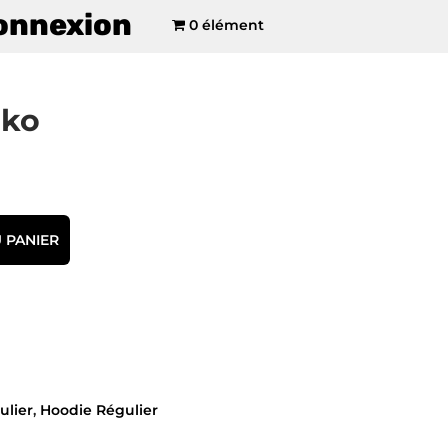
onnexion
0 élément
nko
 PANIER
ulier
,
Hoodie Régulier