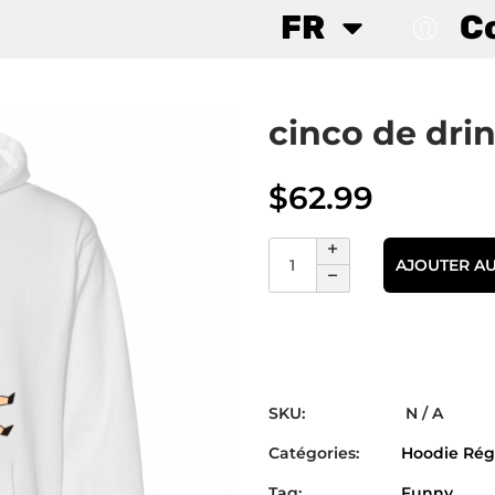
FR
C
cinco de dri
$
62.99
AJOUTER AU
SKU:
N / A
Catégories:
Hoodie Rég
Tag:
Funny