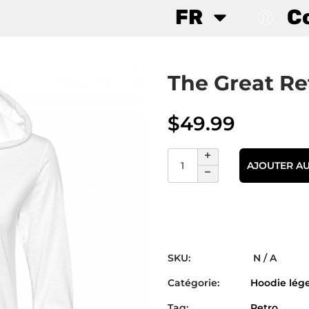
FR
C
The Great R
$
49.99
AJOUTER AU
SKU:
N / A
Catégorie:
Hoodie lég
Tag:
Retro