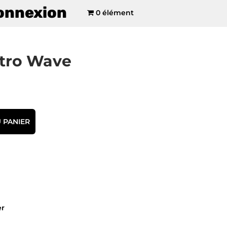
onnexion
0 élément
etro Wave
 PANIER
er