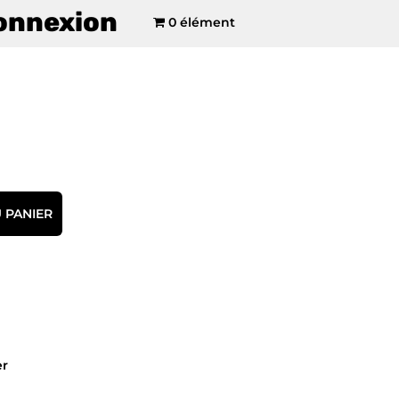
onnexion
0 élément
 PANIER
er