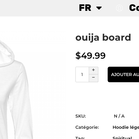
FR
C
ouija board
$
49.99
AJOUTER AU
SKU:
N / A
Catégorie:
Hoodie lég
Tag:
Spiritual