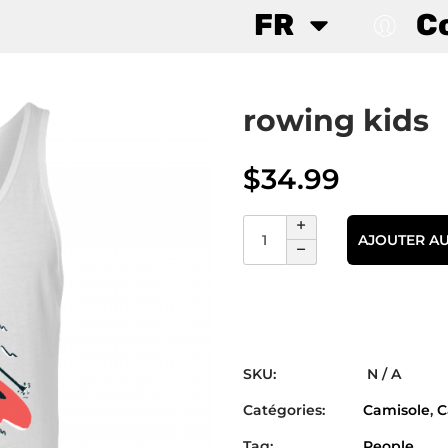
FR
C
rowing kids
$
34.99
AJOUTER AU
SKU:
N / A
Catégories:
Camisole
,
C
Tag:
People