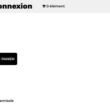
onnexion
0 élément
 PANIER
amisole