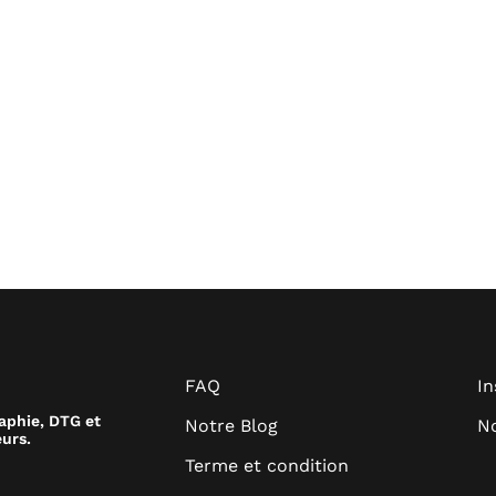
FAQ
I
raphie, DTG et
Notre Blog
No
urs.
Terme et condition