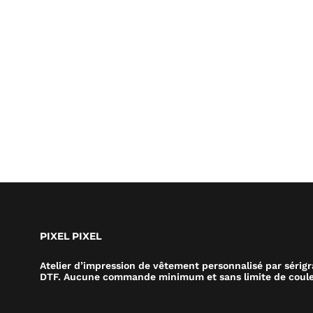
PIXEL PIXEL
Atelier d’impression de vêtement personnalisé par sérig
DTF. Aucune commande minimum et sans limite de coule