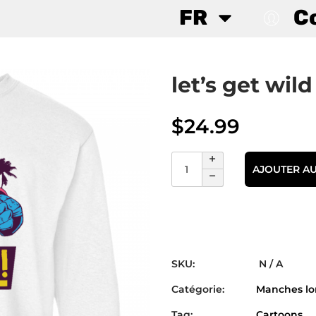
FR
C
let’s get wil
$
24.99
AJOUTER AU
SKU:
N / A
Catégorie:
Manches l
Tag:
Cartoons