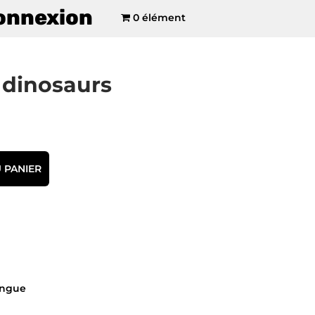
onnexion
0 élément
d dinosaurs
 PANIER
ongue