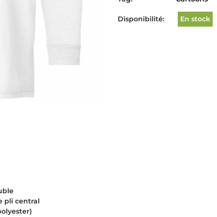
Disponibilité:
En stock
uble
 pli central
polyester)