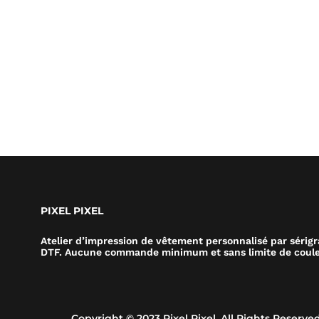
PIXEL PIXEL
Atelier d’impression de vêtement personnalisé par sérig
DTF. Aucune commande minimum et sans limite de coule
Copyright © 2023 Pixel Pixel. All Rights Reserved