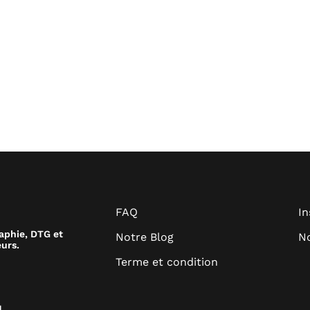
FAQ
I
raphie, DTG et
Notre Blog
No
urs.
Terme et condition
.