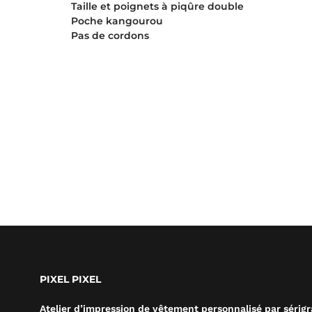
Taille et poignets à piqûre double
Poche kangourou
Pas de cordons
PIXEL PIXEL
Atelier d’impression de vêtement personnalisé par sérig