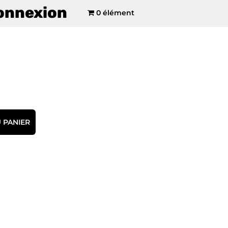
onnexion
0 élément
 PANIER