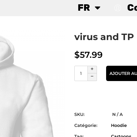
FR
C
virus and TP
$
57.99
AJOUTER AU
SKU:
N / A
Catégorie:
Hoodie
Tag:
Cartoons