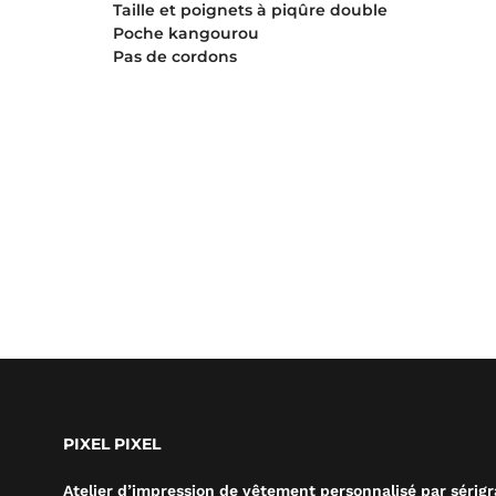
Taille et poignets à piqûre double
Poche kangourou
Pas de cordons
PIXEL PIXEL
Atelier d’impression de vêtement personnalisé par sérig