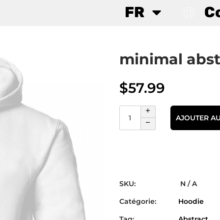
FR
C
minimal abst
$
57.99
AJOUTER AU
SKU:
N / A
Catégorie:
Hoodie
Tag:
Abstract