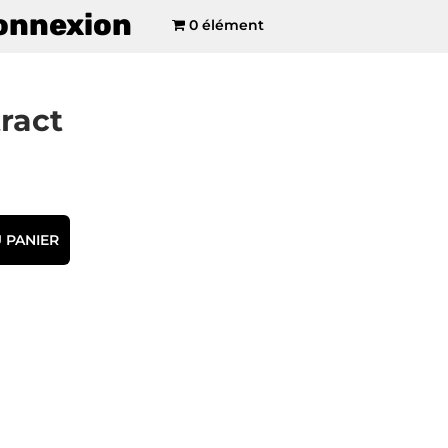
onnexion
0 élément
ract
 PANIER