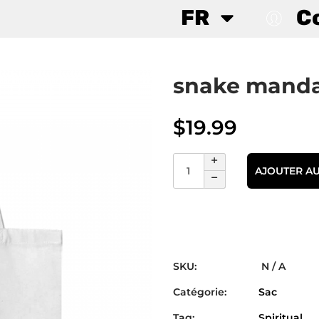
FR
C
snake manda
$
19.99
AJOUTER AU
SKU:
N / A
Catégorie:
Sac
Tag:
Spiritual