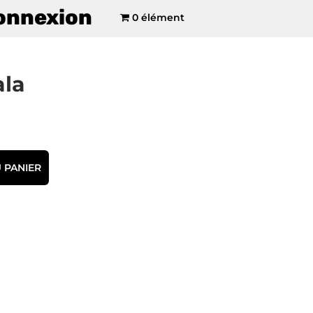
onnexion
0 élément
la
 PANIER