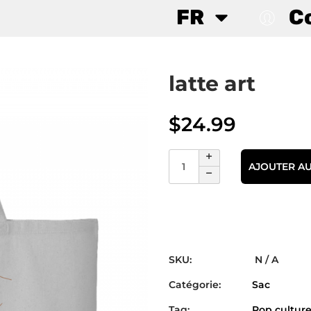
FR
C
latte art
$
24.99
AJOUTER AU
SKU:
N / A
Catégorie:
Sac
Tag:
Pop cultur