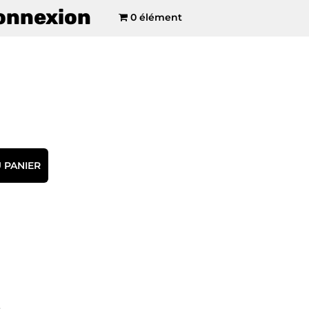
onnexion
0 élément
 PANIER
e