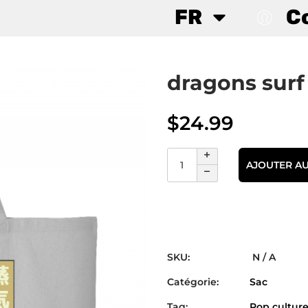
FR
C
dragons sur
$
24.99
AJOUTER AU
SKU:
N / A
Catégorie:
Sac
Tag:
Pop cultur