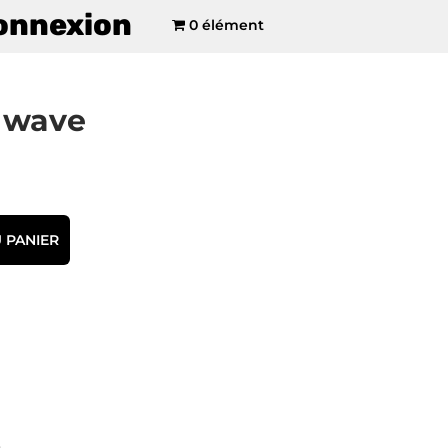
onnexion
0 élément
f wave
 PANIER
e