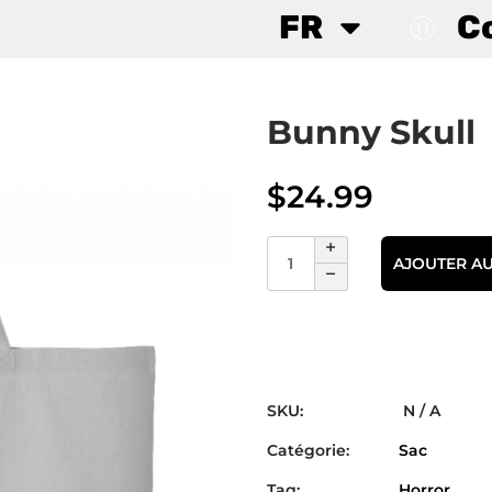
FR
C
Bunny Skull
$
24.99
AJOUTER AU
SKU:
N / A
Catégorie:
Sac
Tag:
Horror