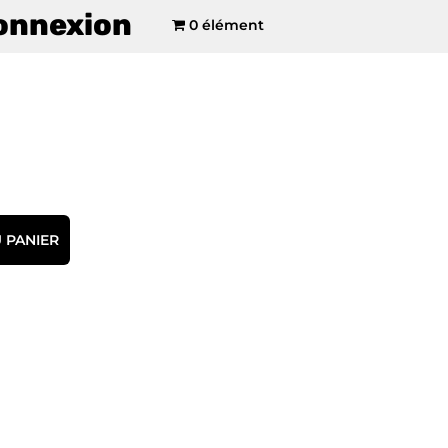
onnexion
0 élément
 PANIER