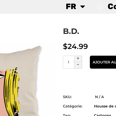
FR
C
B.D.
$
24.99
AJOUTER AU
SKU:
N / A
Catégorie:
Housse de 
Tag:
Cartoons