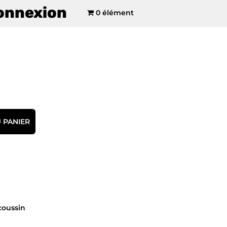
onnexion
0 élément
 PANIER
coussin