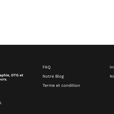
FAQ
I
raphie, DTG et
Notre Blog
No
urs.
Terme et condition
.