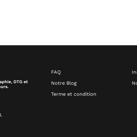
FAQ
I
raphie, DTG et
Notre Blog
No
urs.
Terme et condition
.