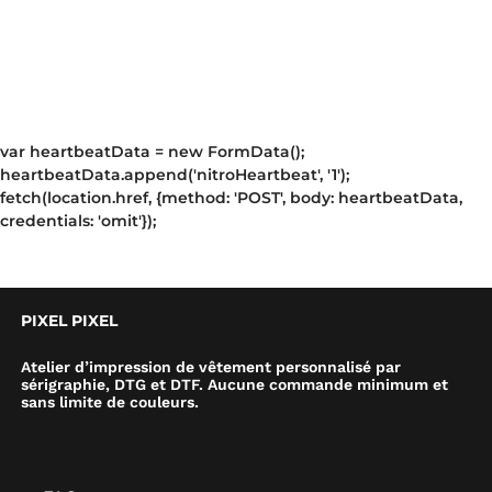
var heartbeatData = new FormData();
heartbeatData.append('nitroHeartbeat', '1');
fetch(location.href, {method: 'POST', body: heartbeatData,
credentials: 'omit'});
PIXEL PIXEL
Atelier d’impression de vêtement personnalisé par
sérigraphie, DTG et DTF. Aucune commande minimum et
sans limite de couleurs.